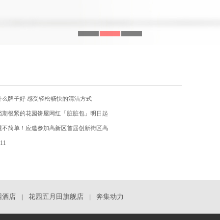
什么牌子好 感受轻松畅快的清洁方式
档期很紧的花园饼屋网红「脏脏包」明日起
屋不简单！应邀参加高新区首届创新街区高
-11
园酒店
花园五月田旗舰店
奔集动力
|
|